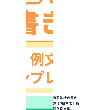
志望動機の書き
方は3段構成！職
種別例文集…