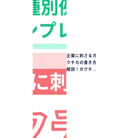
企業に刺さるガ
クチカの書き方
解説！ガクチ…