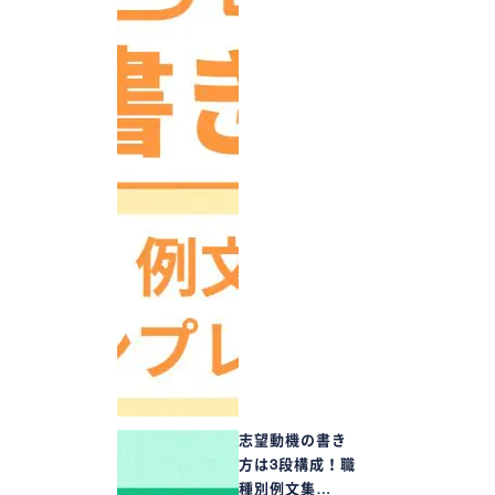
志望動機の書き
方は3段構成！職
種別例文集…