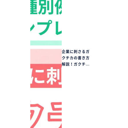
企業に刺さるガ
クチカの書き方
解説！ガクチ…