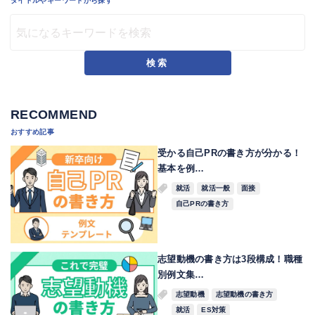
タイトルやキーワードから探す
検索
RECOMMEND
おすすめ記事
受かる自己PRの書き方が分かる！
基本を例…
就活
就活一般
面接
自己PRの書き方
志望動機の書き方は3段構成！職種
別例文集…
志望動機
志望動機の書き方
就活
ES対策