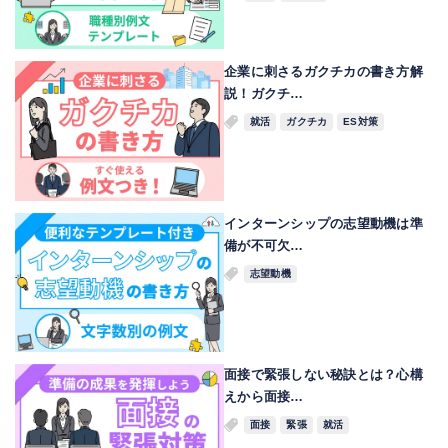
企業に刺さるガクチカの書き方解
説！ガクチ…
就活
ガクチカ
ES対策
インターンシップの志望動機は準
備が不可欠…
志望動機
面接で緊張しない秘訣とは？心構
えから面接…
面接
緊張
就活