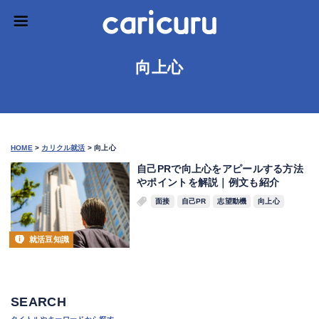
向上心
HOME
>
カリクル就活
>
向上心
自己PRで向上心をアピールする方法
やポイントを解説｜例文も紹介
面接
自己PR
志望動機
向上心
就活豆知識
SEARCH