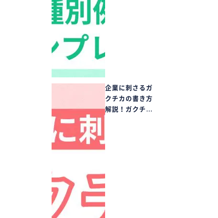
企業に刺さるガ
クチカの書き方
解説！ガクチ…