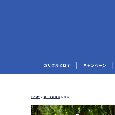
カリクルとは？
キャンペーン
HOME
>
カリクル就活
>
原因