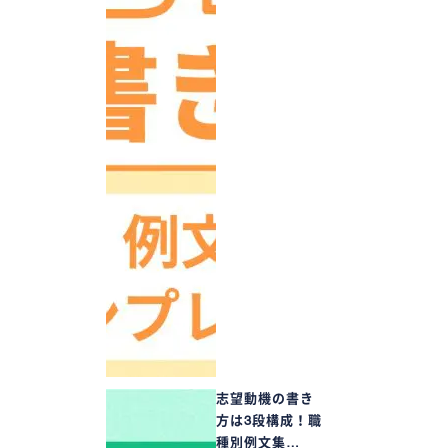
志望動機の書き
方は3段構成！職
種別例文集…