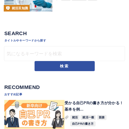
就活豆知識
SEARCH
タイトルやキーワードから探す
検索
RECOMMEND
おすすめ記事
受かる自己PRの書き方が分かる！
基本を例…
就活
就活一般
面接
自己PRの書き方