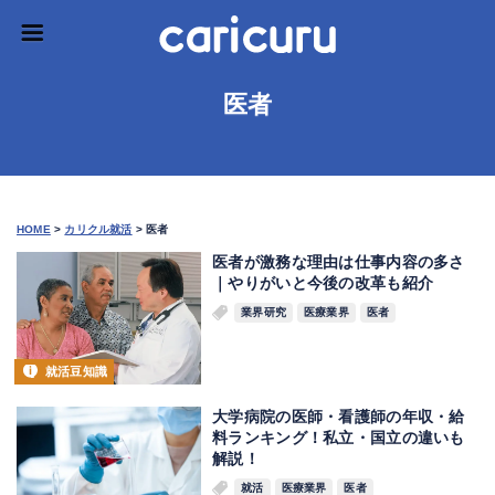
医者
HOME
>
カリクル就活
>
医者
医者が激務な理由は仕事内容の多さ
｜やりがいと今後の改革も紹介
業界研究
医療業界
医者
就活豆知識
大学病院の医師・看護師の年収・給
料ランキング！私立・国立の違いも
解説！
就活
医療業界
医者