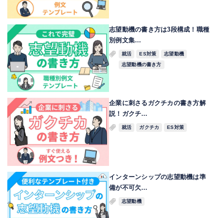
志望動機の書き方は3段構成！職種
別例文集…
就活
ES対策
志望動機
志望動機の書き方
企業に刺さるガクチカの書き方解
説！ガクチ…
就活
ガクチカ
ES対策
インターンシップの志望動機は準
備が不可欠…
志望動機