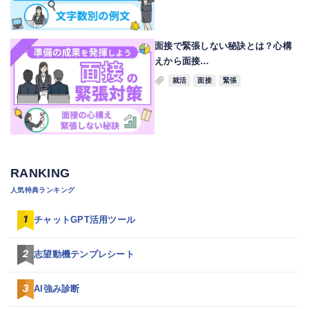
面接で緊張しない秘訣とは？心構
えから面接…
就活
面接
緊張
RANKING
人気特典ランキング
チャットGPT活用ツール
志望動機テンプレシート
AI強み診断