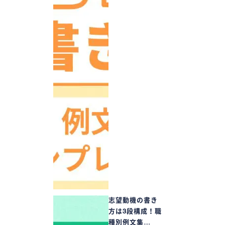
志望動機の書き
方は3段構成！職
種別例文集…