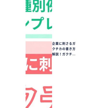
企業に刺さるガ
クチカの書き方
解説！ガクチ…