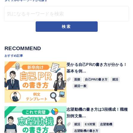
タイトルやキーワードから探す
検索
RECOMMEND
おすすめ記事
受かる自己PRの書き方が分かる！
基本を例…
面接
自己PRの書き方
就活
就活一般
志望動機の書き方は3段構成！職種
別例文集…
就活
ES対策
志望動機
志望動機の書き方