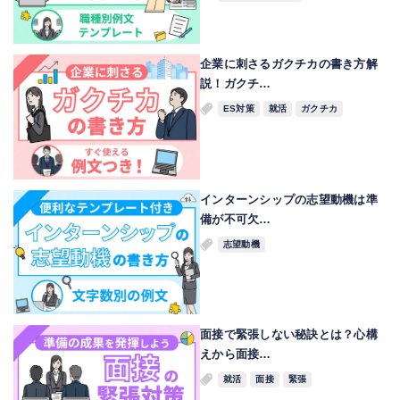
企業に刺さるガクチカの書き方解
説！ガクチ…
ES対策
就活
ガクチカ
インターンシップの志望動機は準
備が不可欠…
志望動機
面接で緊張しない秘訣とは？心構
えから面接…
就活
面接
緊張