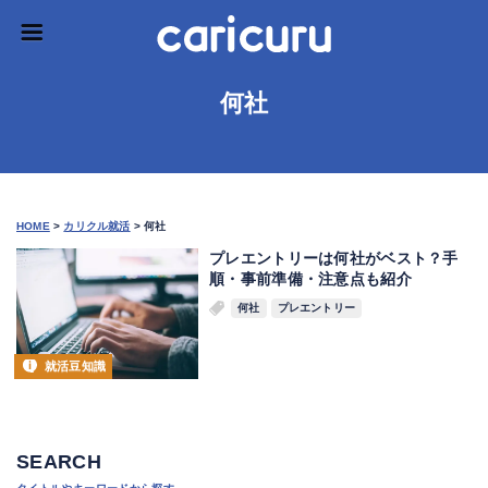
何社
HOME
>
カリクル就活
>
何社
プレエントリーは何社がベスト？手
順・事前準備・注意点も紹介
何社
プレエントリー
就活豆知識
SEARCH