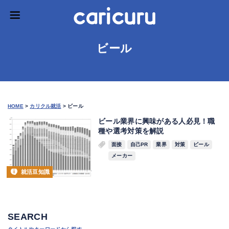
ビール
HOME
>
カリクル就活
>
ビール
ビール業界に興味がある人必見！職
種や選考対策を解説
面接
自己PR
業界
対策
ビール
メーカー
就活豆知識
SEARCH