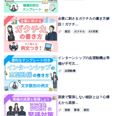
企業に刺さるガクチカの書き方解
説！ガクチ…
就活
ガクチカ
ES対策
インターンシップの志望動機は準
備が不可欠…
志望動機
面接で緊張しない秘訣とは？心構
えから面接…
面接
緊張
就活