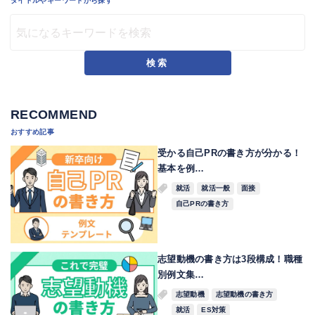
タイトルやキーワードから探す
検索
RECOMMEND
おすすめ記事
受かる自己PRの書き方が分かる！
基本を例…
就活
就活一般
面接
自己PRの書き方
志望動機の書き方は3段構成！職種
別例文集…
志望動機
志望動機の書き方
就活
ES対策