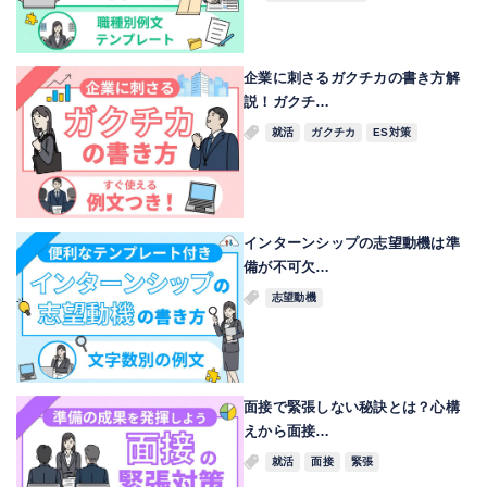
企業に刺さるガクチカの書き方解
説！ガクチ…
就活
ガクチカ
ES対策
インターンシップの志望動機は準
備が不可欠…
志望動機
面接で緊張しない秘訣とは？心構
えから面接…
就活
面接
緊張