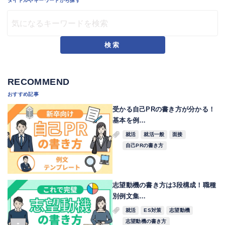
タイトルやキーワードから探す
検索
RECOMMEND
おすすめ記事
受かる自己PRの書き方が分かる！
基本を例…
就活
就活一般
面接
自己PRの書き方
志望動機の書き方は3段構成！職種
別例文集…
就活
ES対策
志望動機
志望動機の書き方