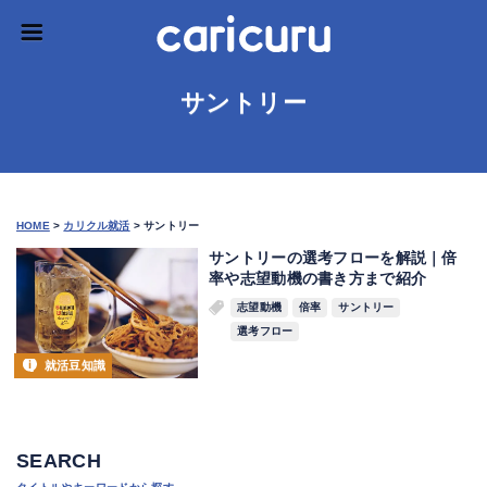
サントリー
HOME
>
カリクル就活
>
サントリー
サントリーの選考フローを解説｜倍
率や志望動機の書き方まで紹介
志望動機
倍率
サントリー
選考フロー
就活豆知識
SEARCH