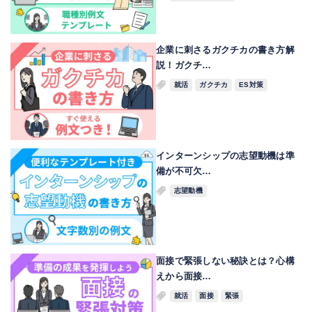
企業に刺さるガクチカの書き方解
説！ガクチ…
就活
ガクチカ
ES対策
インターンシップの志望動機は準
備が不可欠…
志望動機
面接で緊張しない秘訣とは？心構
えから面接…
就活
面接
緊張