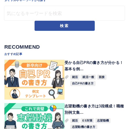
タイトルやキーワードから探す
検索
RECOMMEND
おすすめ記事
受かる自己PRの書き方が分かる！
基本を例…
就活
就活一般
面接
自己PRの書き方
志望動機の書き方は3段構成！職種
別例文集…
就活
ES対策
志望動機
志望動機の書き方