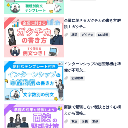
企業に刺さるガクチカの書き方解
説！ガクチ…
就活
ガクチカ
ES対策
インターンシップの志望動機は準
備が不可欠…
志望動機
面接で緊張しない秘訣とは？心構
えから面接…
就活
面接
緊張