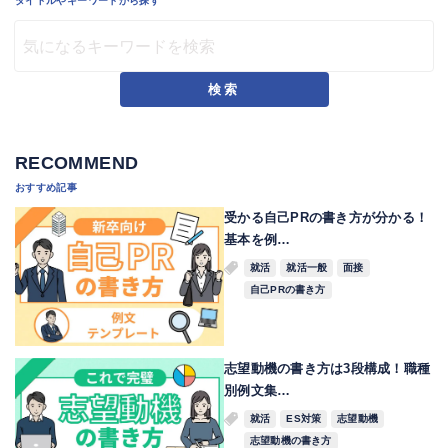
タイトルやキーワードから探す
検索
RECOMMEND
おすすめ記事
受かる自己PRの書き方が分かる！
基本を例…
就活
就活一般
面接
自己PRの書き方
志望動機の書き方は3段構成！職種
別例文集…
就活
ES対策
志望動機
志望動機の書き方