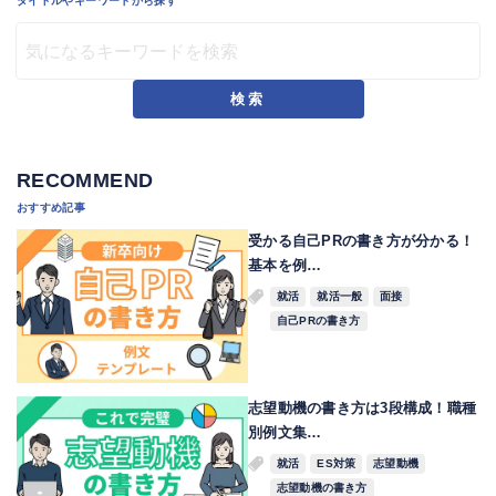
タイトルやキーワードから探す
検索
RECOMMEND
おすすめ記事
受かる自己PRの書き方が分かる！
基本を例…
就活
就活一般
面接
自己PRの書き方
志望動機の書き方は3段構成！職種
別例文集…
就活
ES対策
志望動機
志望動機の書き方