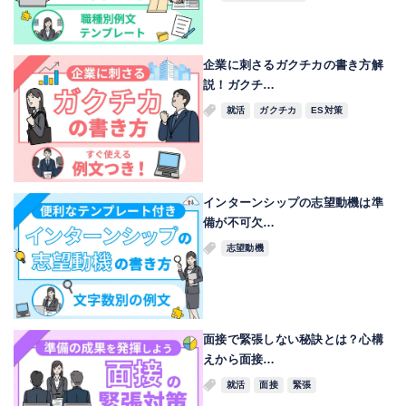
企業に刺さるガクチカの書き方解
説！ガクチ…
就活
ガクチカ
ES対策
インターンシップの志望動機は準
備が不可欠…
志望動機
面接で緊張しない秘訣とは？心構
えから面接…
就活
面接
緊張